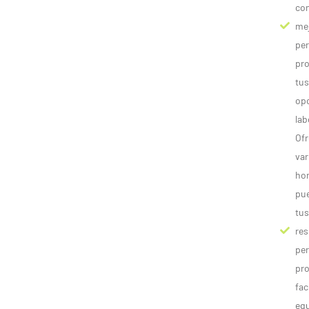
co
me
per
pro
tu
op
lab
Of
var
hor
pu
tus
re
per
pro
fac
equ