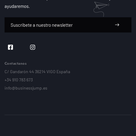
ayudaremos.
Contactanos
C/ Gandarón 44 36214 VIGO España
+34 910 783 673
info@businessjump.es