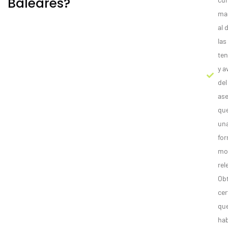
Baleares?
ma
al 
las
te
y 
del
as
que
un
fo
mo
rel
Ob
cer
que
hab