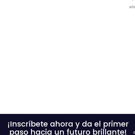
ad
¡Inscríbete ahora y da el primer
paso hacia un futuro brillante!