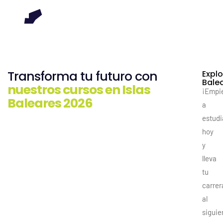
Transforma tu futuro con
Explo
Bale
nuestros cursos en Islas
¡Empi
Baleares 2026
a
estudi
hoy
y
lleva
tu
carrer
al
siguie