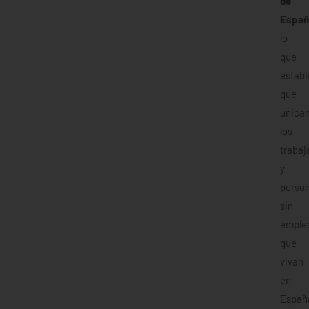
de
Españ
lo
que
establ
que
única
los
trabaj
y
perso
sin
emple
que
vivan
en
Españ