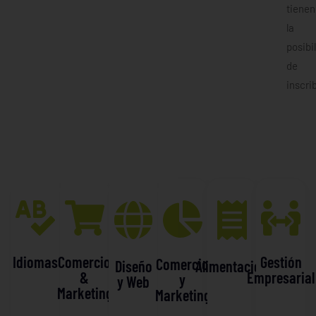
tienen
la
posibi
de
inscrib
Idiomas
Comercio
Gestión
Comercio
Diseño
Alimentación
&
Empresarial
y
y Web
Marketing
Marketing