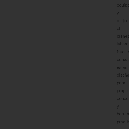
equip
y
mejor
el
bienes
laboral
Nuest
curso
están
diseñ
para
propor
conoc
y
herra
prácti