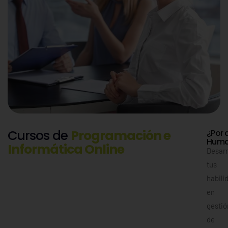
Cursos de
Programación e
¿Por 
Huma
Informática Online
Desarr
tus
habili
en
gestió
de