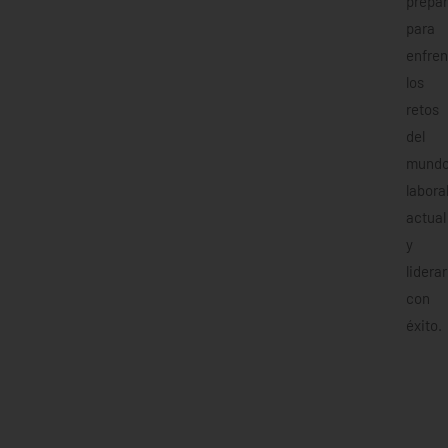
prepa
para
enfren
los
retos
del
mund
labora
actual
y
liderar
con
éxito.