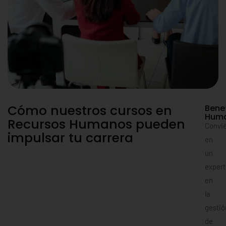
Cómo nuestros cursos en
Benef
Huma
Recursos Humanos pueden
Convié
impulsar tu carrera
en
un
expert
en
la
gestió
de