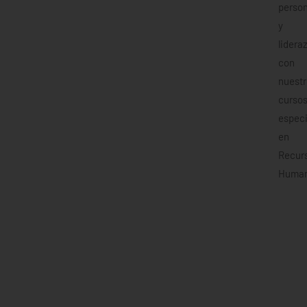
person
y
lidera
con
nuestr
curso
especi
en
Recur
Human