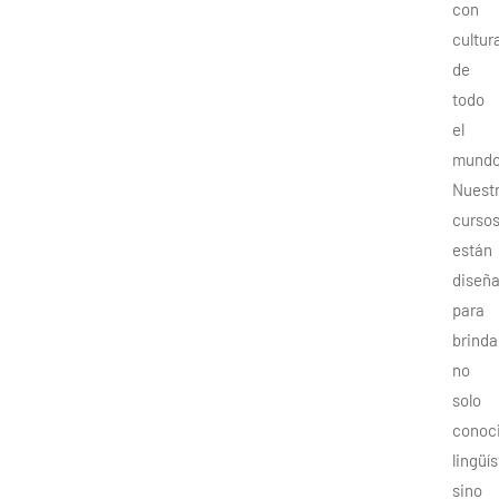
con
cultur
de
todo
el
mundo
Nuest
curso
están
diseñ
para
brinda
no
solo
conoc
lingüís
sino