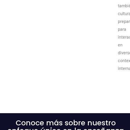
tambi
cultur
prepa
para
intera
en
divers
conte
intern
Conoce más sobre nuestro