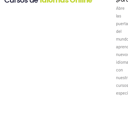
Cursos de
Idiomas Online
¿Por 
Abre
las
puerta
del
mund
apren
nuevo
idiom
con
nuestr
curso
especi