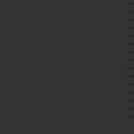
co
y t
eq
Ún
co
ex
que
per
est
val
co
pro
y a
op
exc