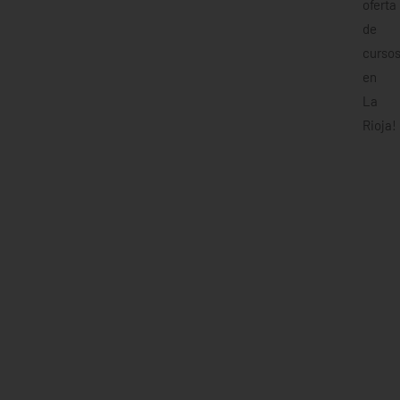
oferta
de
curso
en
La
Rioja!